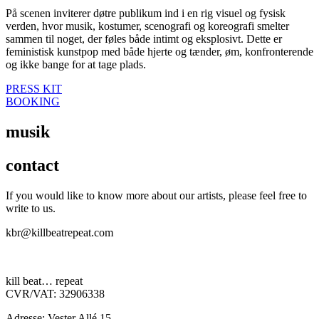
På scenen inviterer døtre publikum ind i en rig visuel og fysisk
verden, hvor musik, kostumer, scenografi og koreografi smelter
sammen til noget, der føles både intimt og eksplosivt. Dette er
feministisk kunstpop med både hjerte og tænder, øm, konfronterende
og ikke bange for at tage plads.
PRESS KIT
BOOKING
musik
contact
If you would like to know more about our artists, please feel free to
write to
us.
kbr@killbeatrepeat.com
kill beat… repeat
CVR/VAT: 32906338
Adresse: Vester Allé 15