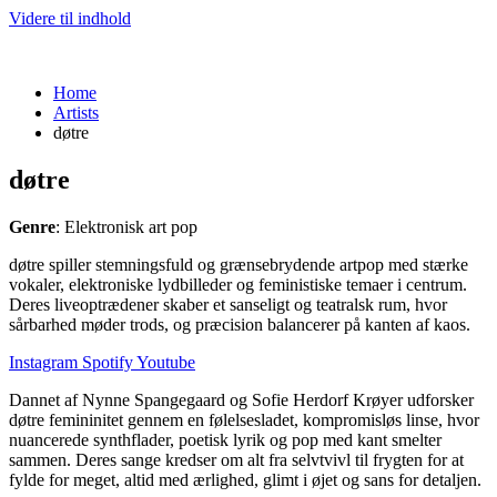
Videre til indhold
Home
Artists
døtre
døtre
Genre
: Elektronisk art pop
døtre spiller stemningsfuld og grænsebrydende artpop med stærke
vokaler, elektroniske lydbilleder og feministiske temaer i centrum.
Deres liveoptrædener skaber et sanseligt og teatralsk rum, hvor
sårbarhed møder trods, og præcision balancerer på kanten af kaos.
Instagram
Spotify
Youtube
Dannet af Nynne Spangegaard og Sofie Herdorf Krøyer udforsker
døtre femininitet gennem en følelsesladet, kompromisløs linse, hvor
nuancerede synthflader, poetisk lyrik og pop med kant smelter
sammen. Deres sange kredser om alt fra selvtvivl til frygten for at
fylde for meget, altid med ærlighed, glimt i øjet og sans for detaljen.