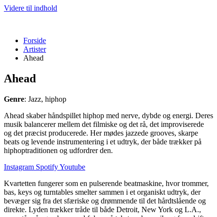
Videre til indhold
Forside
Artister
Ahead
Ahead
Genre
: Jazz, hiphop
Ahead skaber håndspillet hiphop med nerve, dybde og energi. Deres
musik balancerer mellem det filmiske og det rå, det improviserede
og det præcist producerede. Her mødes jazzede grooves, skarpe
beats og levende instrumentering i et udtryk, der både trækker på
hiphoptraditionen og udfordrer den.
Instagram
Spotify
Youtube
Kvartetten fungerer som en pulserende beatmaskine, hvor trommer,
bas, keys og turntables smelter sammen i et organiskt udtryk, der
bevæger sig fra det sfæriske og drømmende til det hårdtslående og
direkte. Lyden trækker tråde til både Detroit, New York og L.A.,