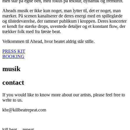
men står på egne ben, med fokus på tekstur, dynamik og fremdrift.
Aheads musik er ikke kun noget, man lytter til, det er noget, man
mærker. På scenen kanaliserer de deres energi med en spilleglæde
og tilstedeværelse, der rammer publikum i kroppen. Deres koncerter
er kendt for stærke drops, uventede detaljer og et konstant flow, der
trækker folk med fra første beat.
Velkommen til Ahead, hvor beatet aldrig står stille.
PRESS KIT
BOOKING
musik
contact
If you would like to know more about our artists, please feel free to
write to
us.
kbr@killbeatrepeat.com
kill beat… repeat